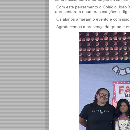
Com este pensamento o Colégio João XXI
apresentaram enumeras canções indíg
Os alunos amaram o evento e com isso 
Agradecemos a presença do grupo e esp