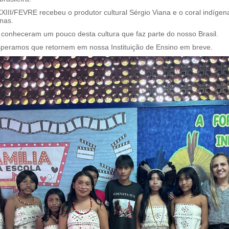
II/FEVRE recebeu o produtor cultural Sérgio Viana e o coral indíge
enas.
conheceram um pouco desta cultura que faz parte do nosso Brasil.
eramos que retornem em nossa Instituição de Ensino em breve.