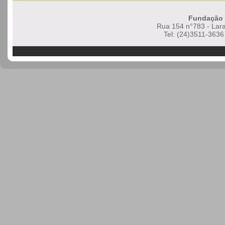
Fundação 
Rua 154 n°783 - Lara
Tel: (24)3511-3636